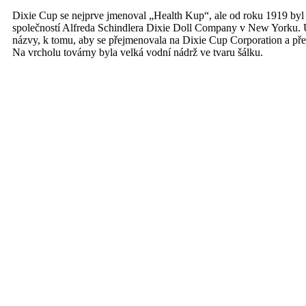
Dixie Cup se nejprve jmenoval „Health Kup“, ale od roku 1919 by
společností Alfreda Schindlera Dixie Doll Company v New Yorku. Ú
názvy, k tomu, aby se přejmenovala na Dixie Cup Corporation a pře
Na vrcholu továrny byla velká vodní nádrž ve tvaru šálku.