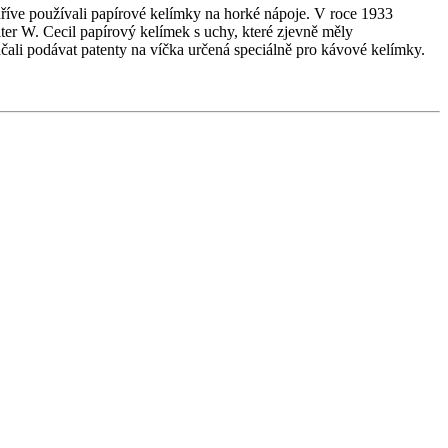
ž dříve používali papírové kelímky na horké nápoje. V roce 1933
er W. Cecil papírový kelímek s uchy, které zjevně měly
ačali podávat patenty na víčka určená speciálně pro kávové kelímky.