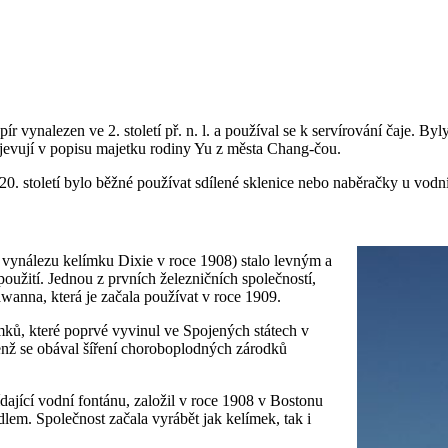
 vynalezen ve 2. století př. n. l. a používal se k servírování čaje. B
jevují v popisu majetku rodiny Yu z města Chang-čou.
20. století bylo běžné používat sdílené sklenice nebo naběračky u vodn
o vynálezu kelímku Dixie v roce 1908) stalo levným a
oužití. Jednou z prvních železničních společností,
wanna, která je začala používat v roce 1909.
ků, které poprvé vyvinul ve Spojených státech v
enž se obával šíření choroboplodných zárodků
ající vodní fontánu, založil v roce 1908 v Bostonu
m. Společnost začala vyrábět jak kelímek, tak i