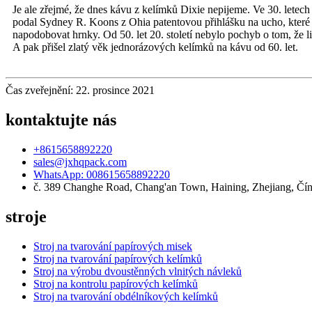
Je ale zřejmé, že dnes kávu z kelímků Dixie nepijeme. Ve 30. letech 
podal Sydney R. Koons z Ohia patentovou přihlášku na ucho, které 
napodobovat hrnky. Od 50. let 20. století nebylo pochyb o tom, že 
A pak přišel zlatý věk jednorázových kelímků na kávu od 60. let.
Čas zveřejnění: 22. prosince 2021
kontaktujte nás
+8615658892220
sales@jxhqpack.com
WhatsApp: 008615658892220
č. 389 Changhe Road, Chang'an Town, Haining, Zhejiang, Čí
stroje
Stroj na tvarování papírových misek
Stroj na tvarování papírových kelímků
Stroj na výrobu dvoustěnných vlnitých návleků
Stroj na kontrolu papírových kelímků
Stroj na tvarování obdélníkových kelímků