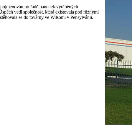
l pojmenován po řadě panenek vyráběných
spěch vedl společnost, která existovala pod různými
stěhovala se do továrny ve Wilsonu v Pensylvánii.