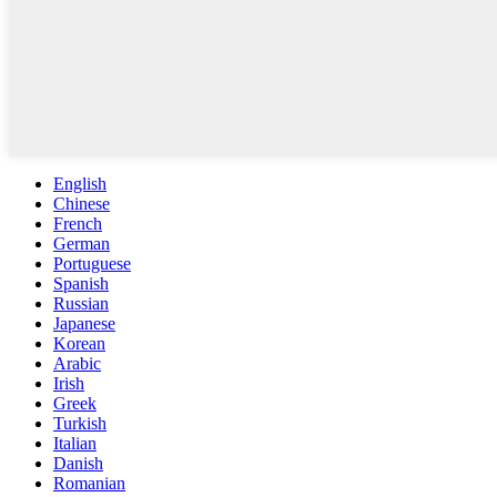
English
Chinese
French
German
Portuguese
Spanish
Russian
Japanese
Korean
Arabic
Irish
Greek
Turkish
Italian
Danish
Romanian