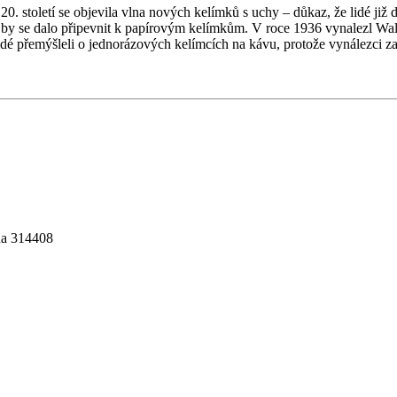
20. století se objevila vlna nových kelímků s uchy – důkaz, že lidé ji
by se dalo připevnit k papírovým kelímkům. V roce 1936 vynalezl Walt
lidé přemýšleli o jednorázových kelímcích na kávu, protože vynálezci z
na 314408