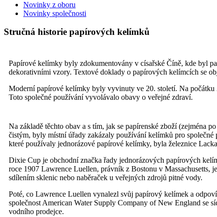
Novinky z oboru
Novinky společnosti
Stručná historie papírových kelímků
Papírové kelímky byly zdokumentovány v císařské Číně, kde byl papír
dekorativními vzory. Textové doklady o papírových kelímcích se ob
Moderní papírové kelímky byly vyvinuty ve 20. století. Na počátku 
Toto společné používání vyvolávalo obavy o veřejné zdraví.
Na základě těchto obav a s tím, jak se papírenské zboží (zejména p
čistým, byly místní úřady zakázaly používání kelímků pro společné p
které používaly jednorázové papírové kelímky, byla železnice Lacka
Dixie Cup je obchodní značka řady jednorázových papírových kelím
roce 1907 Lawrence Luellen, právník z Bostonu v Massachusetts, j
sdílením sklenic nebo naběraček u veřejných zdrojů pitné vody.
Poté, co Lawrence Luellen vynalezl svůj papírový kelímek a odpovíd
společnost American Water Supply Company of New England se sídle
vodního prodejce.