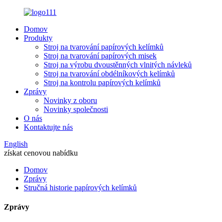
Domov
Produkty
Stroj na tvarování papírových kelímků
Stroj na tvarování papírových misek
Stroj na výrobu dvoustěnných vlnitých návleků
Stroj na tvarování obdélníkových kelímků
Stroj na kontrolu papírových kelímků
Zprávy
Novinky z oboru
Novinky společnosti
O nás
Kontaktujte nás
English
získat cenovou nabídku
Domov
Zprávy
Stručná historie papírových kelímků
Zprávy