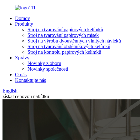
Domov
Produkty
Stroj na tvarování papírových kelímků
Stroj na tvarování papírových misek
Stroj na výrobu dvoustěnných vlnitých návleků
Stroj na tvarování obdélníkových kelímků
Stroj na kontrolu papírových kelímků
Zprávy
Novinky z oboru
Novinky společnosti
O nás
Kontaktujte nás
English
získat cenovou nabídku