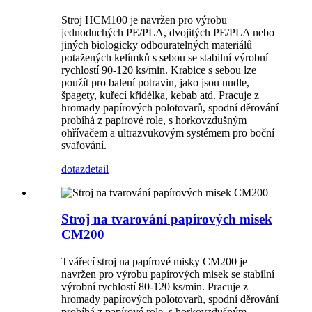
Stroj HCM100 je navržen pro výrobu
jednoduchých PE/PLA, dvojitých PE/PLA nebo
jiných biologicky odbouratelných materiálů
potažených kelímků s sebou se stabilní výrobní
rychlostí 90-120 ks/min. Krabice s sebou lze
použít pro balení potravin, jako jsou nudle,
špagety, kuřecí křidélka, kebab atd. Pracuje z
hromady papírových polotovarů, spodní děrování
probíhá z papírové role, s horkovzdušným
ohřívačem a ultrazvukovým systémem pro boční
svařování.
dotaz
detail
Stroj na tvarování papírových misek
CM200
Tvářecí stroj na papírové misky CM200 je
navržen pro výrobu papírových misek se stabilní
výrobní rychlostí 80-120 ks/min. Pracuje z
hromady papírových polotovarů, spodní děrování
probíhá z papírové role, s horkovzdušným