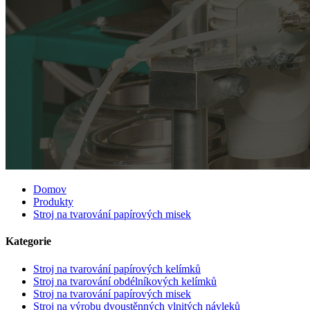
Domov
Produkty
Stroj na tvarování papírových misek
Kategorie
Stroj na tvarování papírových kelímků
Stroj na tvarování obdélníkových kelímků
Stroj na tvarování papírových misek
Stroj na výrobu dvoustěnných vlnitých návleků