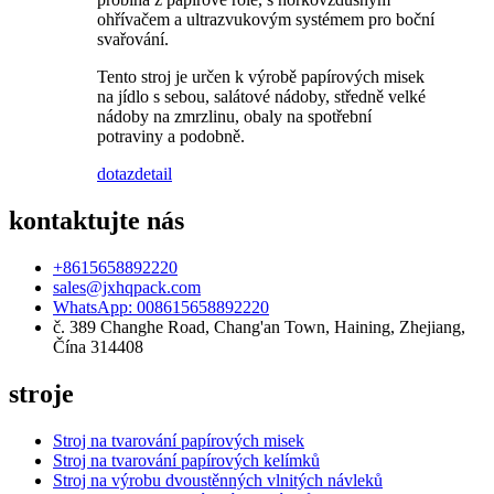
ohřívačem a ultrazvukovým systémem pro boční
svařování.
Tento stroj je určen k výrobě papírových misek
na jídlo s sebou, salátové nádoby, středně velké
nádoby na zmrzlinu, obaly na spotřební
potraviny a podobně.
dotaz
detail
kontaktujte nás
+8615658892220
sales@jxhqpack.com
WhatsApp: 008615658892220
č. 389 Changhe Road, Chang'an Town, Haining, Zhejiang,
Čína 314408
stroje
Stroj na tvarování papírových misek
Stroj na tvarování papírových kelímků
Stroj na výrobu dvoustěnných vlnitých návleků