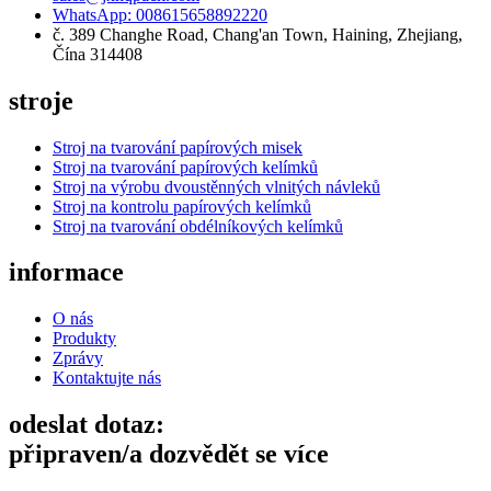
WhatsApp: 008615658892220
č. 389 Changhe Road, Chang'an Town, Haining, Zhejiang,
Čína 314408
stroje
Stroj na tvarování papírových misek
Stroj na tvarování papírových kelímků
Stroj na výrobu dvoustěnných vlnitých návleků
Stroj na kontrolu papírových kelímků
Stroj na tvarování obdélníkových kelímků
informace
O nás
Produkty
Zprávy
Kontaktujte nás
odeslat dotaz:
připraven/a dozvědět se více