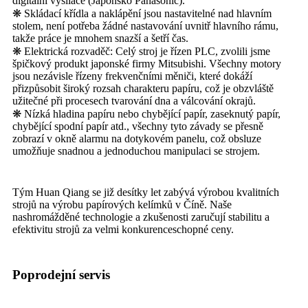
digitální vysílače (Japonsko Panasonic).
❋ Skládací křídla a naklápění jsou nastavitelné nad hlavním
stolem, není potřeba žádné nastavování uvnitř hlavního rámu,
takže práce je mnohem snazší a šetří čas.
❋ Elektrická rozvaděč: Celý stroj je řízen PLC, zvolili jsme
špičkový produkt japonské firmy Mitsubishi. Všechny motory
jsou nezávisle řízeny frekvenčními měniči, které dokáží
přizpůsobit široký rozsah charakteru papíru, což je obzvláště
užitečné při procesech tvarování dna a válcování okrajů.
❋ Nízká hladina papíru nebo chybějící papír, zaseknutý papír,
chybějící spodní papír atd., všechny tyto závady se přesně
zobrazí v okně alarmu na dotykovém panelu, což obsluze
umožňuje snadnou a jednoduchou manipulaci se strojem.
Tým Huan Qiang se již desítky let zabývá výrobou kvalitních
strojů na výrobu papírových kelímků v Číně. Naše
nashromážděné technologie a zkušenosti zaručují stabilitu a
efektivitu strojů za velmi konkurenceschopné ceny.
Poprodejní servis