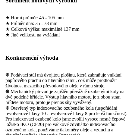
Sortiment hotových výrobků
★ Horní průměr: 45 - 105 mm
★ Průměr dna: 35 - 78 mm
★ Celková výška: maximálně 137 mm
★ Jiné velikosti na vyžádání
Konkurenční výhoda
❋ Podávací stůl má dvojitou plošinu, která zabraňuje vnikání
papírového prachu do hlavního rámu, což může prodloužit
životnost mazacího převodového oleje v rámu stroje.
❋ Mechanický převod je zajištěn převážně ozubenými koly na
dvě podélné hřídele. Výstup hlavního motoru je z obou stran
hřídele motoru, proto je přenos síly vyvážený.
❋ Otevřený typ indexovacího ozubeného kola (uspořádání
revolverové hlavy 10 : revolverové hlavy 8 pro lepší funkčnost).
Pro indexovací ozubené kolo jsme zvolili vysoce nosné čepové
ložisko IKO (CF20) pro vačkové zdvihátko indexovacího
ozubeného kola, používáme tlakoměry oleje a vzduchu a