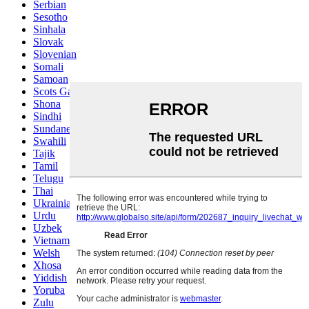
Serbian
Sesotho
Sinhala
Slovak
Slovenian
Somali
Samoan
Scots Gaelic
Shona
Sindhi
Sundanese
Swahili
Tajik
Tamil
Telugu
Thai
Ukrainian
Urdu
Uzbek
Vietnamese
Welsh
Xhosa
Yiddish
Yoruba
Zulu