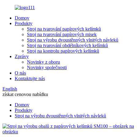
Domov
Produkty
Stroj na tvarování papírových kelímků
Stroj na tvarování papírových misek
Stroj na výrobu dvoustěnných vlnitých návleků
Stroj na tvarování obdélníkových kelímků
Stroj na kontrolu papírových kelímků
Zprávy
Novinky z oboru
Novinky společnosti
O nás
Kontaktujte nás
English
získat cenovou nabídku
Domov
Produkty
Stroj na výrobu dvoustěnných vlnitých návleků