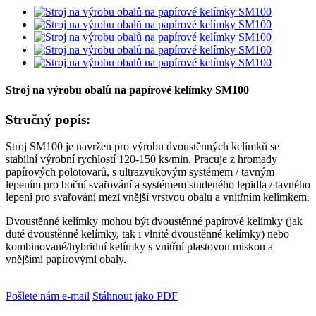
Stroj na výrobu obalů na papírové kelímky SM100
Stručný popis:
Stroj SM100 je navržen pro výrobu dvoustěnných kelímků se
stabilní výrobní rychlostí 120-150 ks/min. Pracuje z hromady
papírových polotovarů, s ultrazvukovým systémem / tavným
lepením pro boční svařování a systémem studeného lepidla / tavného
lepení pro svařování mezi vnější vrstvou obalu a vnitřním kelímkem.
Dvoustěnné kelímky mohou být dvoustěnné papírové kelímky (jak
duté dvoustěnné kelímky, tak i vlnité dvoustěnné kelímky) nebo
kombinované/hybridní kelímky s vnitřní plastovou miskou a
vnějšími papírovými obaly.
Pošlete nám e-mail
Stáhnout jako PDF