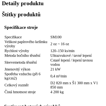
Detaily produktu
Štítky produktů
Specifikace stroje
Specifikace
SM100
Velikost papírového kelímku
2 oz ~ 16 oz
výroby
Rychlost výroby
120–150 ks/min
Metoda bočního těsnění
Ultrazvukové / tavné lepení
C
staré lepení / lepení tavnou
S
l
eeve
metoda těsnění
vodou
Jmenovitý výkon
21 kW
Spotřeba vzduchu (při 6
0,4 m³/min
kg/cm2)
D2 820 mm x Š1 300 mm x V1
Celkový rozměr
850 mm
Čistá hmotnost stroje
4 200 kg